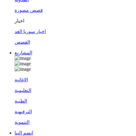
قصص مصورة
اخبار
اخبار سوريا الغد
القصص
المشاريع
الاغاثية
التعليمية
الطبية
الترفيهية
التنموية
انضم الينا