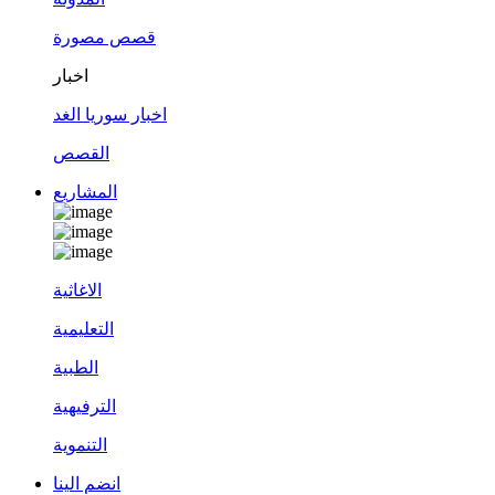
قصص مصورة
اخبار
اخبار سوريا الغد
القصص
المشاريع
الاغاثية
التعليمية
الطبية
الترفيهية
التنموية
انضم الينا