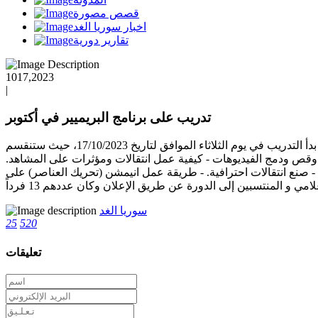
قصص مصورة
اخبار سوريا الغد
تقارير دورية
1017,2023
|
تدريب على برنامج البريميير في أكتوبر
يقيم القسم الإعلامي في مؤسسة سوريا الغد دورة تدريبية عن المونتاج وتحرير الفيديوهات على برنامج البريميير في مكتب أكتوبر وقد بدأ التدريب في يوم الثلاثاء الموافق لتاريخ 17/10/2023، حيث ستنقسم
ر وقص ودمج الفيديوهات - كيفية عمل انتقالات ومؤثرات على المشاهد.
. - صنع انتقالات احترافية. - طريقة عمل انيمشن (تحريك العناصر) على
سوريا الغد
25
520
تعليقات