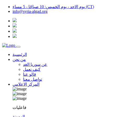
يوم الاحد - يوم الخميس: 10 صباحًا - 5 مساء (CT)
info@syria-algad.org
الرئيسية
من نحن
عن سوريا الغد
كيف نعمل
قالو عنا
تواصل معنا
المركز الاعلامي
فاعليات
المدونة