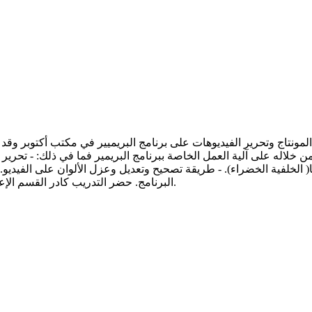
ن خلاله على آلية العمل الخاصة ببرنامج البريمير فما في ذلك: - تحري
ما( الخلفية الخضراء). - طريقة تصحيح وتعديل وعزل الألوان على الفيديو
البرنامج. حضر التدريب كادر القسم الإعلامي و المنتسبين إلى الدورة عن طريق الإعلان وكان عددهم 13 فرداً.