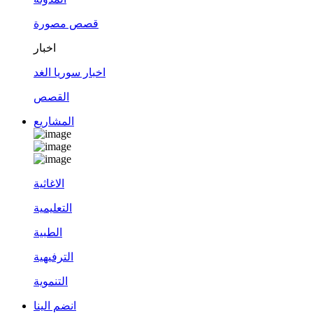
قصص مصورة
اخبار
اخبار سوريا الغد
القصص
المشاريع
الاغاثية
التعليمية
الطبية
الترفيهية
التنموية
انضم الينا