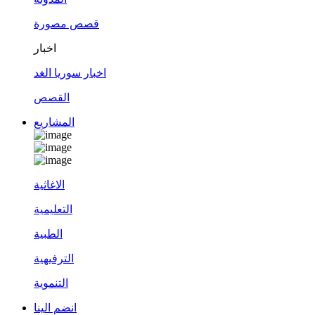
قصص مصورة
اخبار
اخبار سوريا الغد
القصص
المشاريع
الاغاثية
التعليمية
الطبية
الترفيهية
التنموية
انضم الينا