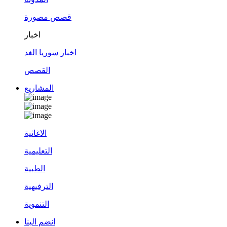
قصص مصورة
اخبار
اخبار سوريا الغد
القصص
المشاريع
الاغاثية
التعليمية
الطبية
الترفيهية
التنموية
انضم الينا