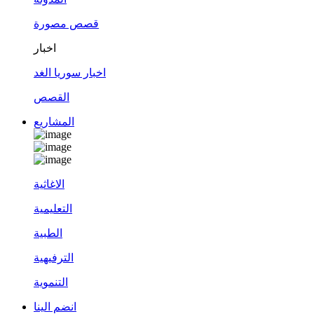
قصص مصورة
اخبار
اخبار سوريا الغد
القصص
المشاريع
الاغاثية
التعليمية
الطبية
الترفيهية
التنموية
انضم الينا