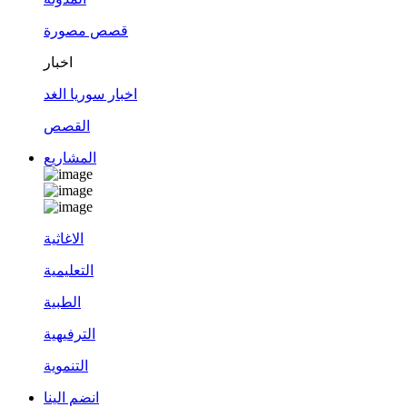
قصص مصورة
اخبار
اخبار سوريا الغد
القصص
المشاريع
الاغاثية
التعليمية
الطبية
الترفيهية
التنموية
انضم الينا