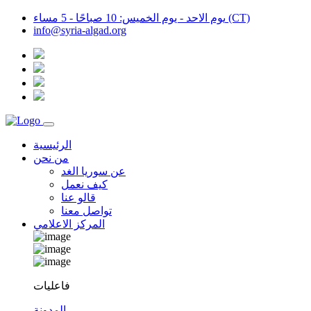
يوم الاحد - يوم الخميس: 10 صباحًا - 5 مساء (CT)
info@syria-algad.org
الرئيسية
من نحن
عن سوريا الغد
كيف نعمل
قالو عنا
تواصل معنا
المركز الاعلامي
فاعليات
المدونة