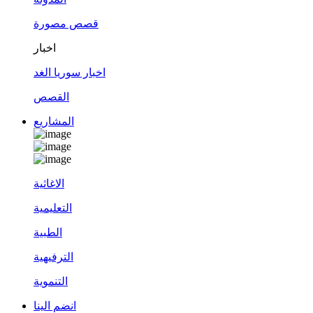
قصص مصورة
اخبار
اخبار سوريا الغد
القصص
المشاريع
الاغاثية
التعليمية
الطبية
الترفيهية
التنموية
انضم الينا