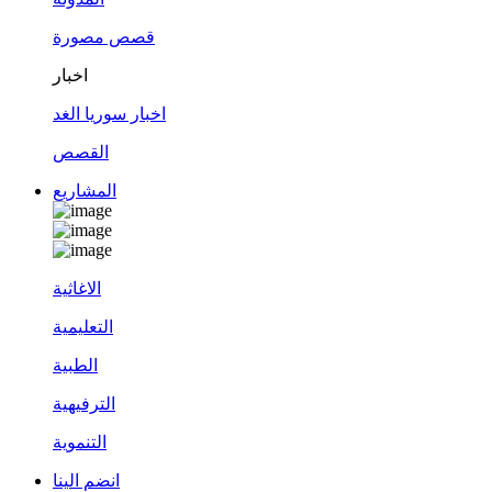
قصص مصورة
اخبار
اخبار سوريا الغد
القصص
المشاريع
الاغاثية
التعليمية
الطبية
الترفيهية
التنموية
انضم الينا