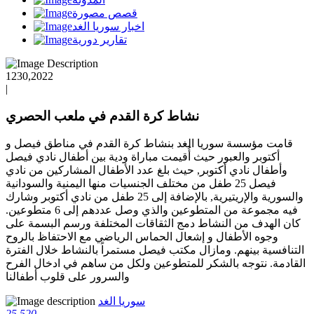
قصص مصورة
اخبار سوريا الغد
تقارير دورية
1230,2022
|
نشاط كرة القدم في ملعب الحصري
قامت مؤسسة سوريا الغد بنشاط كرة القدم في مناطق فيصل و
أكتوبر والعبور حيث أُقيمت مباراة ودية بين أطفال نادي فيصل
وأطفال نادي أكتوبر, حيث بلغ عدد الأطفال المشاركين من نادي
فيصل 25 طفل من مختلف الجنسيات منها اليمنية والسودانية
والسورية والإريتيرية, بالإضافة إلى 25 طفل من نادي أكتوبر وشارك
فيه مجموعة من المتطوعين والذي وصل عددهم إلى 6 متطوعين.
كان الهدف من النشاط دمج الثقاقات المختلفة ورسم البسمة على
وجوه الأطفال و إشعال الحماس الرياضي مع الاحتفاظ بالروح
التنافسية بينهم. ومازال مكتب فيصل مستمراً بالنشاط خلال الفترة
القادمة. نتوجه بالشكر للمتطوعين ولكل من ساهم في ادخال الفرح
والسرور على قلوب أطفالنا
سوريا الغد
25
520