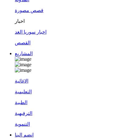
قصص مصورة
اخبار
اخبار سوريا الغد
القصص
المشاريع
الاغاثية
التعليمية
الطبية
الترفيهية
التنموية
انضم الينا