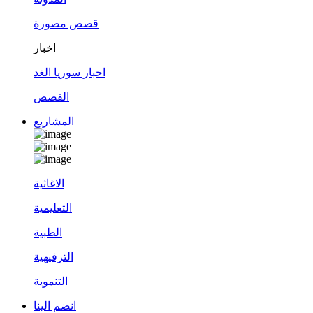
قصص مصورة
اخبار
اخبار سوريا الغد
القصص
المشاريع
الاغاثية
التعليمية
الطبية
الترفيهية
التنموية
انضم الينا