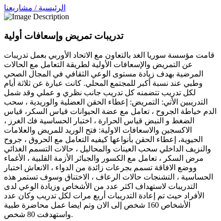
الرئيسية / مشاريعنا
تدريبات تمريض وإسعافات أولية
قامت مؤسسة سوريا الغد بالتعاون مع الاتحاد الأوربي بعمل تدريبات
عن التمريض والإسعافات الأولية لطريقة التعامل مع الحالات
المرضية بهدف زيادة مستوى الوعي الثقافي في المجال الصحي
وطبي عند نسبة أكبر للمجتمع المحلي. كانت عبارة عن ثلاثة أيام
لكل تدريب تتضمنه كل تدريب جانب نظري و عملي وقد شمل
التدريبين الأتي: التمريض: إعطاء الحقن العضلية والوريدية ، سحب
الدم خياطة الجروح ، تعامل مع عضة الحيوانات قياس السكر، قياس
الضغط و النبض قياس الحرارة ، اختبار الحساسية فك الغرز ،
الاكسجين والاسعافات الاولية: فتح الوريد للمريض والعلامات
الحيوية، إعطاء الحقن بأنواعها كيفيه التعامل مع الحروق ، جروح
والنزيف الداخلي سحب العينات والمحاليل ، حالات التسمم الغذائي
مرض السكر ، تعامل مع الكسور والجبائر الأزمة القلبية ، الأغماء
ووضع الافاقة تسمم بجرعات زائدة من الدواء ، الانعاش اختبار
الحساسية ، التشنجات حالات الرعاف ، الاختناق وسوف تستمر هذه
التدريبات لاستهداف اكثر عدد من الأشخاص وزيادة الوعي لدى
الأفراد حيث تم إعادة التدريبات أربع مرات لكل تدريب وكان عدد
الأشخاص 160 شخص إلى الان وتم ايضا عمل محاضرة طبية
واستهدفت 80 شخص.