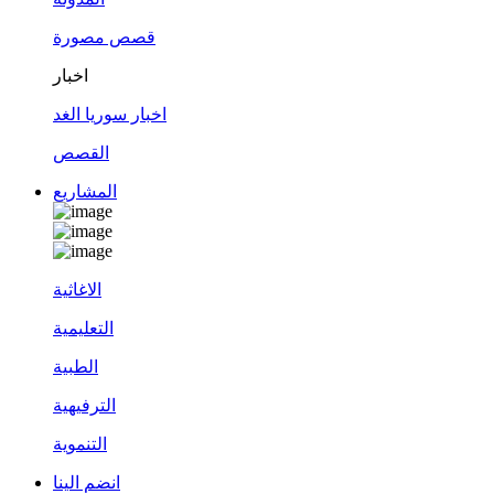
قصص مصورة
اخبار
اخبار سوريا الغد
القصص
المشاريع
الاغاثية
التعليمية
الطبية
الترفيهية
التنموية
انضم الينا