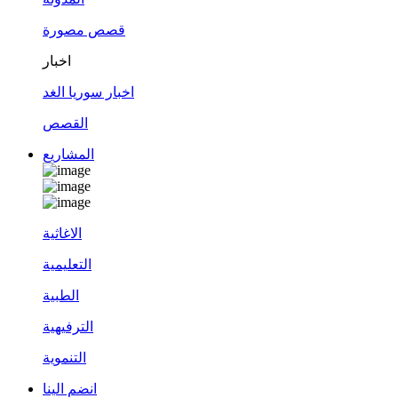
قصص مصورة
اخبار
اخبار سوريا الغد
القصص
المشاريع
الاغاثية
التعليمية
الطبية
الترفيهية
التنموية
انضم الينا