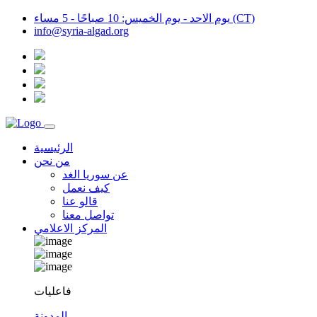
يوم الاحد - يوم الخميس: 10 صباحًا - 5 مساء (CT)
info@syria-algad.org
الرئيسية
من نحن
عن سوريا الغد
كيف نعمل
قالو عنا
تواصل معنا
المركز الاعلامي
فاعليات
المدونة