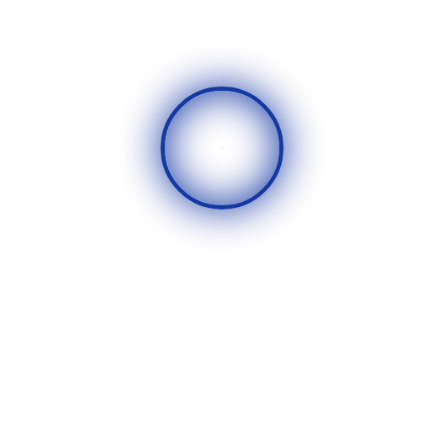
أضف تعليقا
٧ شارع عصام الدالي - أمام مجلس
الدولة - الدقي.
أيام العمل من الاحد إلى الخميس
اتصل بنا مجانًا ٠١٢٠٠٠١٣٣٣٢