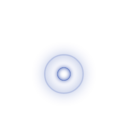
سوريا الغد
520
25
تعليقات