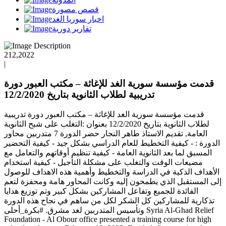
قصص مصورة
اخبار سوريا الغد
تقارير دورية
212,2022
|
قدمت مؤسسة سورية الغد للإغاثة – مكتب العبور دورة
تدريبية لطلاب الثانوية بتاريخ 12/2/2020
قدمت مؤسسة سورية الغد للإغاثة – مكتب العبور دورة تدريبية
لطلاب الثانوية بتاريخ 12/2/2020 بعنوان :التغلب على شبح الثانوية
العامة, تقديم الاستاذ طاهر النجار حضر الدورة 7 متدربين محاور
الدورة : - كيفية التخطيط للعام الدراسي بشكل جيد - كيفية التحضير
المسبق لما بعد الثانوية العامة - كيفية تنظيم أوقاتهم والتعامل مع
مضيعات الوقت والتغلب على مشكلة التأجيل - كيفية استخدام
الأهداف الذكية في الدراسة والتخطيط وأهمية هذه الاهداف للوصول
إلى المستقبل الذي يطمحون إليه وكانت المحاور هامة ومحفزة لتعم
الفائدة للجميع وتفاعل المشاركين بشكل كبير وتم توزيع هدايا
تذكارية للمشاركين كل الشكر لكل من ساهم في نجاح هذه الدورة
وتأسيس المتدربين لغد مشرق. #بكرة_أحلى Syria Al-Ghad Relief
Foundation - Al Obour office presented a training course for high