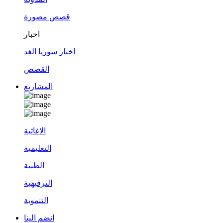
قصص مصورة
اخبار
اخبار سوريا الغد
القصص
المشاريع
الاغاثية
التعليمية
الطبية
الترفيهية
التنموية
انضم الينا