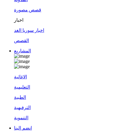
قصص مصورة
اخبار
اخبار سوريا الغد
القصص
المشاريع
الاغاثية
التعليمية
الطبية
الترفيهية
التنموية
انضم الينا