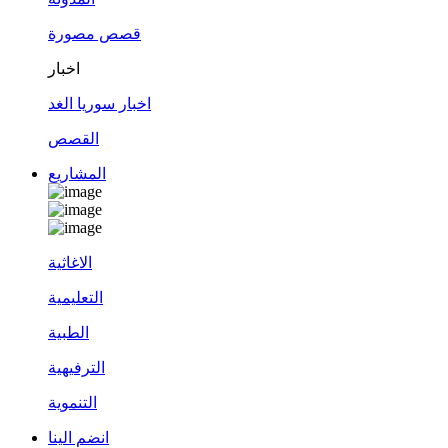
قصص مصورة
اخبار
اخبار سوريا الغد
القصص
المشاريع
الاغاثية
التعليمية
الطبية
الترفيهية
التنموية
انضم الينا