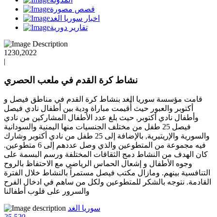
قصص مصورة
اخبار سوريا الغد
تقارير دورية
1230,2022
|
نشاط كرة القدم في ملعب الحصري
قامت مؤسسة سوريا الغد بنشاط كرة القدم في مناطق فيصل و
أكتوبر والعبور حيث أُقيمت مباراة ودية بين أطفال نادي فيصل
وأطفال نادي أكتوبر, حيث بلغ عدد الأطفال المشاركين من نادي
فيصل 25 طفل من مختلف الجنسيات منها اليمنية والسودانية
والسورية والإريتيرية, بالإضافة إلى 25 طفل من نادي أكتوبر وشارك
فيه مجموعة من المتطوعين والذي وصل عددهم إلى 6 متطوعين.
كان الهدف من النشاط دمج الثقاقات المختلفة ورسم البسمة على
وجوه الأطفال و إشعال الحماس الرياضي مع الاحتفاظ بالروح
التنافسية بينهم. ومازال مكتب فيصل مستمراً بالنشاط خلال الفترة
القادمة. نتوجه بالشكر للمتطوعين ولكل من ساهم في ادخال الفرح
والسرور على قلوب أطفالنا
سوريا الغد
25
520