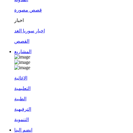
قصص مصورة
اخبار
اخبار سوريا الغد
القصص
المشاريع
الاغاثية
التعليمية
الطبية
الترفيهية
التنموية
انضم الينا