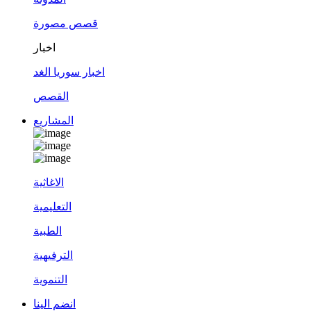
قصص مصورة
اخبار
اخبار سوريا الغد
القصص
المشاريع
الاغاثية
التعليمية
الطبية
الترفيهية
التنموية
انضم الينا