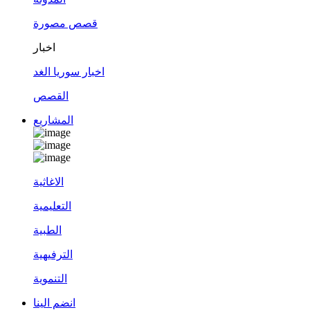
قصص مصورة
اخبار
اخبار سوريا الغد
القصص
المشاريع
الاغاثية
التعليمية
الطبية
الترفيهية
التنموية
انضم الينا