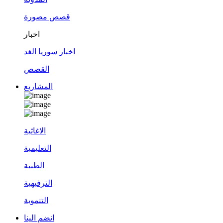
قصص مصورة
اخبار
اخبار سوريا الغد
القصص
المشاريع
الاغاثية
التعليمية
الطبية
الترفيهية
التنموية
انضم الينا