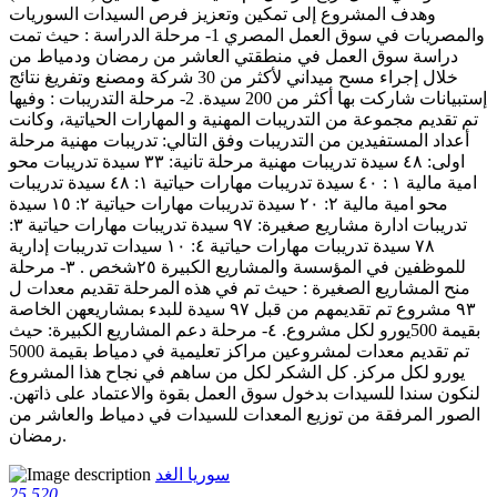
وهدف المشروع إلى تمكين وتعزيز فرص السيدات السوريات
والمصريات في سوق العمل المصري 1- مرحلة الدراسة : حيث تمت
دراسة سوق العمل في منطقتي العاشر من رمضان ودمياط من
خلال إجراء مسح ميداني لأكثر من 30 شركة ومصنع وتفريغ نتائج
إستبيانات شاركت بها أكثر من 200 سيدة. 2- مرحلة التدريبات : وفيها
تم تقديم مجموعة من التدريبات المهنية و المهارات الحياتية، وكانت
أعداد المستفيدين من التدريبات وفق التالي: تدريبات مهنية مرحلة
اولى: ٤٨ سيدة تدريبات مهنية مرحلة تانية: ٣٣ سيدة تدريبات محو
امية مالية ١ : ٤٠ سيدة تدريبات مهارات حياتية ١: ٤٨ سيدة تدريبات
محو امية مالية ٢: ٢٠ سيدة تدريبات مهارات حياتية ٢: ١٥ سيدة
تدريبات ادارة مشاريع صغيرة: ٩٧ سيدة تدريبات مهارات حياتية ٣:
٧٨ سيدة تدريبات مهارات حياتية ٤: ١٠ سيدات تدريبات إدارية
للموظفين في المؤسسة والمشاريع الكبيرة ٢٥شخص . ٣- مرحلة
منح المشاريع الصغيرة : حيث تم في هذه المرحلة تقديم معدات ل
٩٣ مشروع تم تقديمهم من قبل ٩٧ سيدة للبدء بمشاريعهن الخاصة
بقيمة 500يورو لكل مشروع. ٤- مرحلة دعم المشاريع الكبيرة: حيث
تم تقديم معدات لمشروعين مراكز تعليمية في دمياط بقيمة 5000
يورو لكل مركز. كل الشكر لكل من ساهم في نجاح هذا المشروع
لنكون سندا للسيدات بدخول سوق العمل بقوة والاعتماد على ذاتهن.
الصور المرفقة من توزيع المعدات للسيدات في دمياط والعاشر من
رمضان.
سوريا الغد
25
520