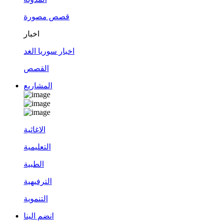
قصص مصورة
اخبار
اخبار سوريا الغد
القصص
المشاريع
الاغاثية
التعليمية
الطبية
الترفيهية
التنموية
انضم الينا