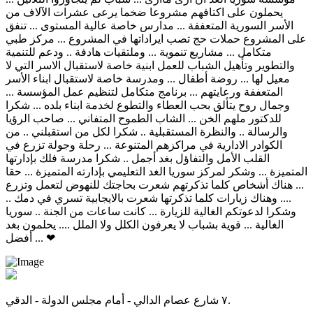
يحملون على اكتافهم مشروعا ضخما يرعى عشرات الآلاف من
الأسر السورية المتعففة ... مدارس خاصة عالية المستوى ... تنفق
على المشروع حملات حج تصب ايراداتها في المشروع ... مركز طبي
متكامل ... مشاريع تنموية ... وملتقيات هادفة .. ودعم للتنمية
والتطوير وتأهيل الشباب للعمل ابنية خاصة لاستقبال الاسر التي لا
معيل لها ... روضة أطفال ... ومدرسة خاصة لاستقبال ابناء الأسر
المتعففة ورعايتهم ... برنامج متكامل لتنظيم عمل المؤسسة ...
وجمال روح يتألق بحب العطاء والتطوع لخدمة ابناء بلده ... شكرا
للدكتور ملهم الخن ... الشاب الطموح المتفاني ... صاحب الرؤيا
والرسالة .. والنظرة المستقبلية .. شكرا لكل من استقبلني .. من
الكوادر الادارية في مراكزهم المتنوعة ... رحلة وجولة تزرع في
القلب الأمل والتفاؤل بغد أجمل .. شكرا مدرسة فلك بإدارتها
المتميزة ... وشكر لمركز سوريا الغد التعليمي بإدارته المتميزة ... حقا
... هناك أشخاص كلما تذكرتهم شعرت بحاجتك للنهوض لتعمل وتزرع
.... وهناك زيارات كلما تذكرتها شعرت بالايجابية تسري في دمك ..
وشكرا لدعوتكم الغالية للزيارة ... كانت ساعات من الجنة .. سوريا
الغالية ... قوية بشباب لا يعرفون الكلل ولا الملل .... يحلمون بغد
أفضل ... ❤
٧ شارع عصام الدالي - أمام مجلس الدولة - الدقي.