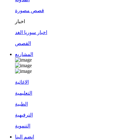
قصص مصورة
اخبار
اخبار سوريا الغد
القصص
المشاريع
الاغاثية
التعليمية
الطبية
الترفيهية
التنموية
انضم الينا