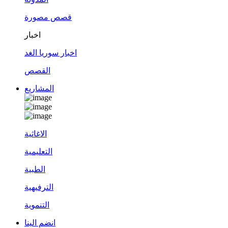
قصص مصورة
اخبار
اخبار سوريا الغد
القصص
المشاريع
الاغاثية
التعليمية
الطبية
الترفيهية
التنموية
انضم الينا