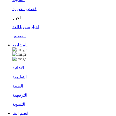
قصص مصورة
اخبار
اخبار سوريا الغد
القصص
المشاريع
الاغاثية
التعليمية
الطبية
الترفيهية
التنموية
انضم الينا